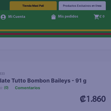
Tienda Maxi Palí
Productos Exclusivos en línea
Mis pedidos
₡ 0
+ Agregar
333
ate Tutto Bombon Baileys - 91 g
Comentarios
☆
(
0
)
₡1.860