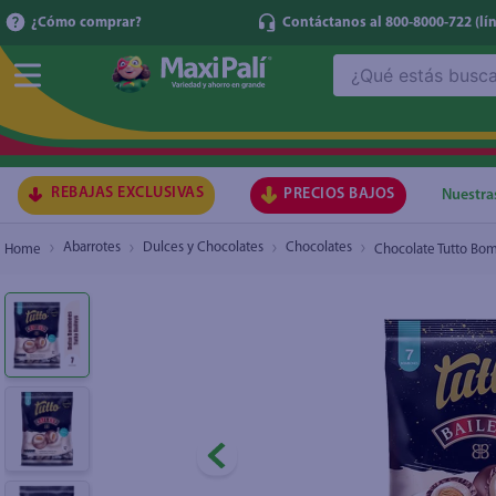
¿Cómo comprar?
Contáctanos al 800-8000-722
(lí
¿Qué estás buscando?
Chocolate Tutto Bombon Baileys - 91 g
₡1.860
TÉRMI
1
.
ma
2
.
lec
REBAJAS EXCLUSIVAS
PRECIOS BAJOS
Nuestra
3
.
arr
Abarrotes
Dulces y Chocolates
Chocolates
Chocolate Tutto Bom
4
.
gal
5
.
caf
6
.
qu
7
.
at
8
.
ace
9
.
az