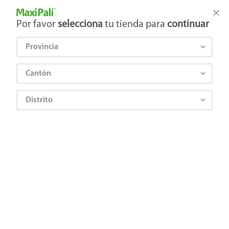
Tienda Maxi Palí
Productos Exclusivos en línea
Por favor
selecciona
tu tienda para
continuar
Provincia
¿Qué estás buscando?
Cantón
Distrito
Abarrotes
Dulces y Chocolates
Chocolates
Chocolate Barra Tutto Leche - 36 g
7702007048964
Chocolate Barra Tutto Leche - 36 g
Comentarios