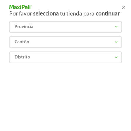
Tienda Maxi Palí
Productos Exclusivos en línea
Por favor
selecciona
tu tienda para
continuar
Provincia
¿Qué estás buscando?
Cantón
Distrito