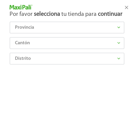
Tienda Maxi Palí
Productos Exclusivos en línea
Por favor
selecciona
tu tienda para
continuar
Provincia
¿Qué estás buscando?
Cantón
Distrito