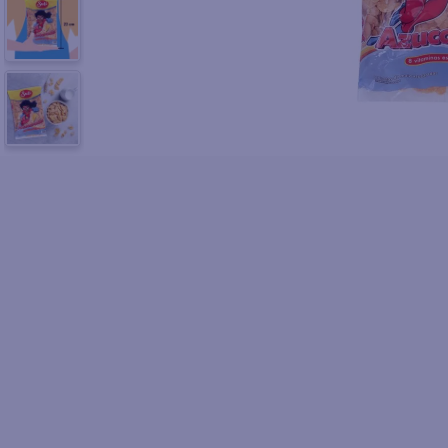
10
.
fri