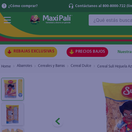
¿Cómo comprar?
Contáctanos al 800-8000-722
(lí
¿Qué estás buscando?
Cereal Suli Hojuela Azúcarada - 500 g
₡1.130
TÉRMI
1
.
ma
2
.
lec
REBAJAS EXCLUSIVAS
PRECIOS BAJOS
Nuestra
3
.
arr
Abarrotes
Cereales y Barras
Cereal Dulce
Cereal Suli Hojuela A
4
.
gal
5
.
caf
6
.
qu
7
.
ace
8
.
az
9
.
at