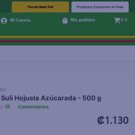
Tienda Maxi Palí
Productos Exclusivos en línea
Mis pedidos
₡ 0
+ Agregar
325
 Suli Hojuela Azúcarada - 500 g
Comentarios
☆
(
0
)
₡1.130