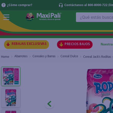
¿Cómo comprar?
Contáctanos al 800-8000-722
(lí
¿Qué estás buscando?
Cereal Jack's Roditas -500 g
₡2.380
TÉRMI
1
.
ma
2
.
lec
REBAJAS EXCLUSIVAS
PRECIOS BAJOS
Nuestra
3
.
gal
Abarrotes
Cereales y Barras
Cereal Dulce
Cereal Jack's Roditas 
4
.
caf
5
.
ace
6
.
qu
7
.
az
8
.
at
9
.
fri