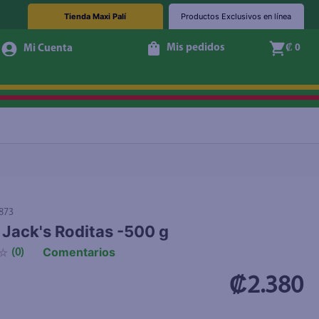
Tienda Maxi Palí
Productos Exclusivos en línea
Mis pedidos
₡ 0
+ Agregar
873
 Jack's Roditas -500 g
Comentarios
☆
(
0
)
₡2.380