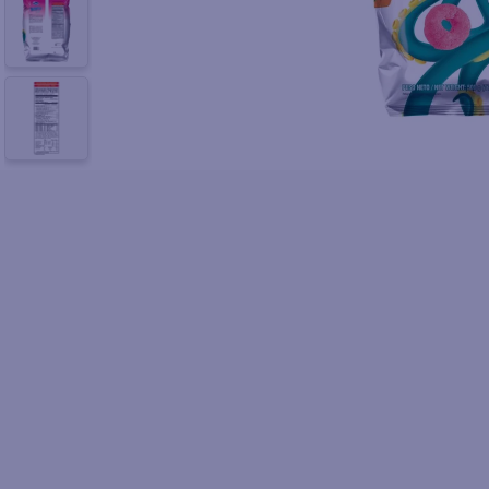
10
.
pol