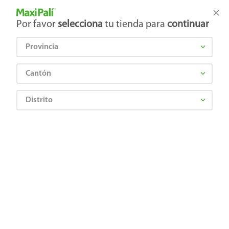
Tienda Maxi Palí
Productos Exclusivos en línea
Por favor
selecciona
tu tienda para
continuar
Provincia
¿Qué estás buscando?
Cantón
Distrito
Abarrotes
Cereales y Barras
Cereal Dulce
Cereal Bob Esponja Kelloggs Caja 295 g
7501008081891
Cereal Bob Esponja Kelloggs Caja 295
g