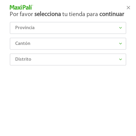
Tienda Maxi Palí
Productos Exclusivos en línea
Por favor
selecciona
tu tienda para
continuar
Provincia
¿Qué estás buscando?
Cantón
Distrito
Higiene y Belleza
Cuidado Bucal
Higiene bucal para niños
Cepillo de Dientes Colgate, Kids Tandy
7509546074122
Cepillo de Dientes Colgate, Kids
Tandy