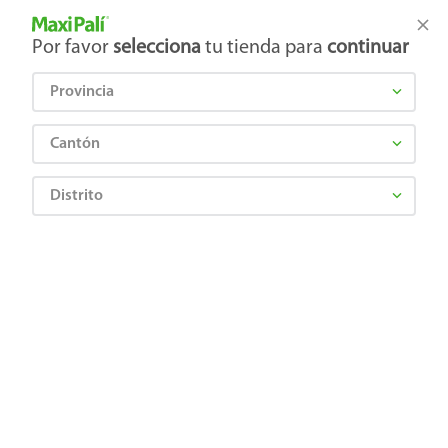
Tienda Maxi Palí
Productos Exclusivos en línea
Por favor
selecciona
tu tienda para
continuar
Provincia
¿Qué estás buscando?
Cantón
Distrito
CASTILLO CLAVIJO