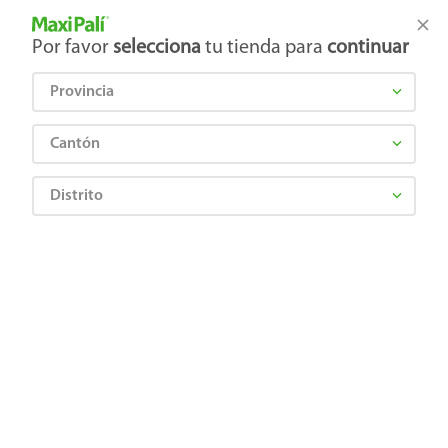
Tienda Maxi Palí
Productos Exclusivos en línea
Por favor
selecciona
tu tienda para
continuar
Provincia
¿Qué estás buscando?
Cantón
Distrito