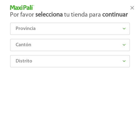
Tienda Maxi Palí
Productos Exclusivos en línea
Por favor
selecciona
tu tienda para
continuar
Provincia
¿Qué estás buscando?
Cantón
Distrito