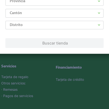
lo
Provincia
Cantón
romociones!
Distrito
os
Términos y Condiciones
, así como el envío de noticias
Buscar tienda
elulares
,
Línea blanca
,
Cervezas
,
Granos básicos
,
Pantallas
,
Lec
Hogar
.
Servicios
Financiamiento
Tarjeta de regalo
Tarjeta de crédito
Otros servicios:
· Remesas
· Pagos de servicios