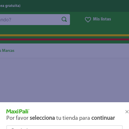
nea gratuita)
Mis listas
NOS MÁS BUSCADOS
ggi
he
s Marcas
letas
e
ite
eso
ucar
un
Por favor
selecciona
tu tienda para
continuar
joles