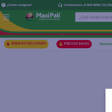
¿Cómo comprar?
Contáctanos al 800-8000-722
(lí
¿Qué estás buscando?
TÉRMI
1
.
ma
2
.
lec
REBAJAS EXCLUSIVAS
PRECIOS BAJOS
Nuestra
3
.
gal
4
.
caf
5
.
ace
6
.
qu
7
.
az
8
.
at
9
.
fri