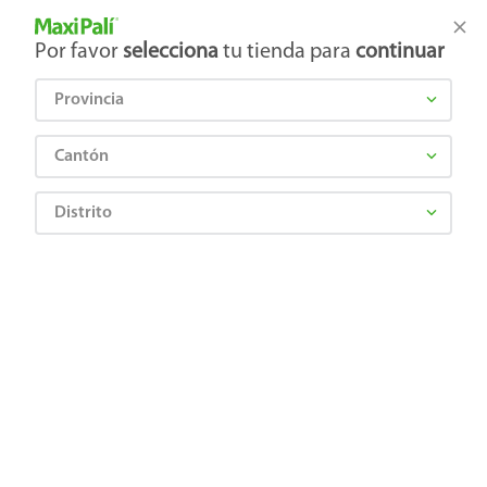
Tienda Maxi Palí
Productos Exclusivos en línea
Por favor
selecciona
tu tienda para
continuar
Provincia
¿Qué estás buscando?
Cantón
Distrito
CARLSBERG