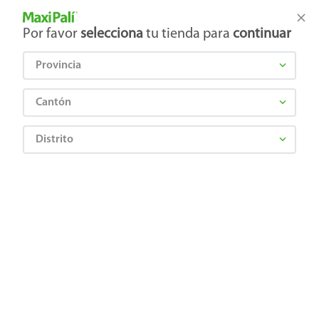
Tienda Maxi Palí
Productos Exclusivos en línea
Por favor
selecciona
tu tienda para
continuar
Provincia
¿Qué estás buscando?
Cantón
Distrito
CANTABRIA