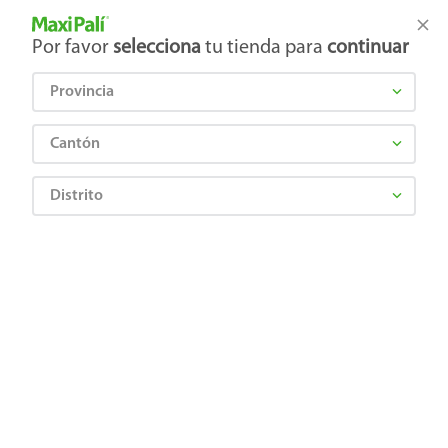
Tienda Maxi Palí
Productos Exclusivos en línea
Por favor
selecciona
tu tienda para
continuar
Provincia
¿Qué estás buscando?
Cantón
Distrito
CAMPESTRE