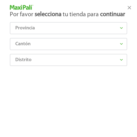
Tienda Maxi Palí
Productos Exclusivos en línea
Por favor
selecciona
tu tienda para
continuar
Provincia
¿Qué estás buscando?
Cantón
Distrito
Abarrotes
Dulces y Chocolates
Chocolates
Cajeta El Legado Rellena De Jalea - 215 g