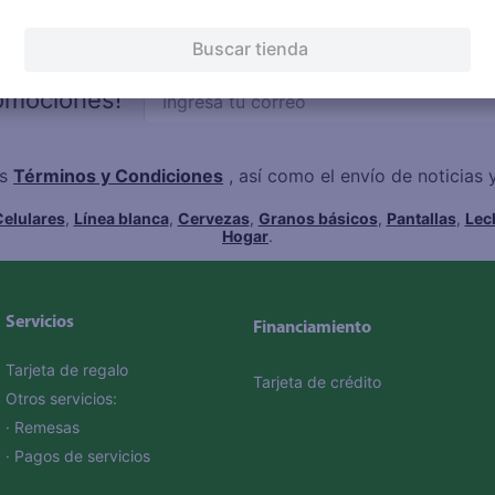
Buscar tienda
romociones!
os
Términos y Condiciones
, así como el envío de noticias
elulares
,
Línea blanca
,
Cervezas
,
Granos básicos
,
Pantallas
,
Lec
Hogar
.
Servicios
Financiamiento
Tarjeta de regalo
Tarjeta de crédito
Otros servicios:
· Remesas
· Pagos de servicios