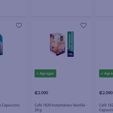
+ Agregar
+ Agre
₡2.090
₡2.090
en Capuccino
Café 1820 Instantáneo Vainilla -
Café 18
20 g
Capuccin