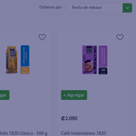
Fecha de release
gar
+ Agregar
₡2.090
ido 1820 clásico - 500 g
Café instantáneo 1820