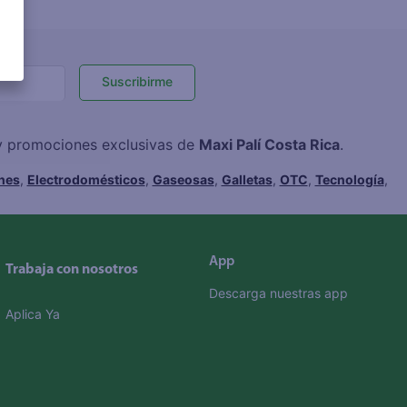
Suscribirme
 y promociones exclusivas de
Maxi Palí Costa Rica
.
hes
,
Electrodomésticos
,
Gaseosas
,
Galletas
,
OTC
,
Tecnología
,
App
Trabaja con nosotros
Descarga nuestras app
Aplica Ya