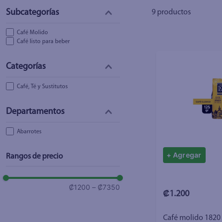
9
productos
Café Molido
Café listo para beber
Café, Té y Sustitutos
Abarrotes
+ Agregar
Rangos de precio
₡1200
–
₡7350
₡1.200