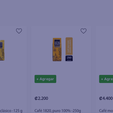
+ Agregar
+ Agre
₡2.200
₡4.400
Café molido 1820 clásico -125 g
Café 1820, puro 100% -250g
Café mol