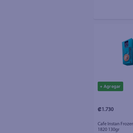
+ Agregar
₡1.730
Cafe Instan Froz
1820 130gr