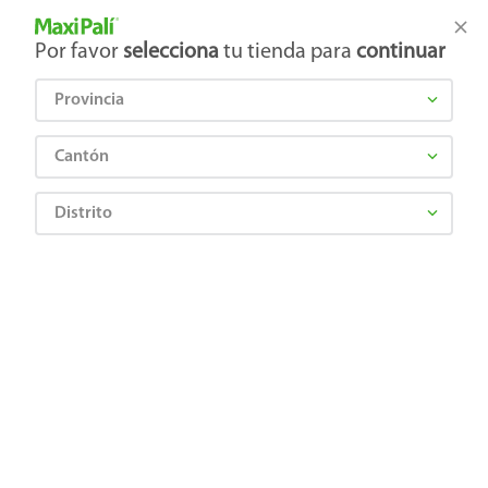
Tienda Maxi Palí
Productos Exclusivos en línea
Por favor
selecciona
tu tienda para
continuar
Provincia
¿Qué estás buscando?
Cantón
Distrito
BUBALOO