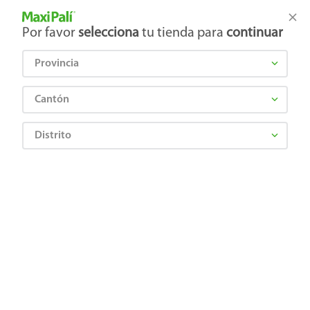
Tienda Maxi Palí
Productos Exclusivos en línea
Por favor
selecciona
tu tienda para
continuar
Provincia
¿Qué estás buscando?
Cantón
Distrito
BTICINO