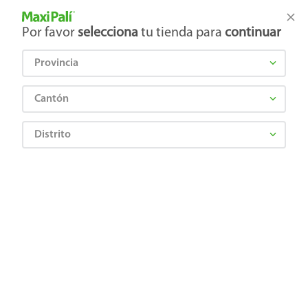
Tienda Maxi Palí
Productos Exclusivos en línea
Por favor
selecciona
tu tienda para
continuar
Provincia
¿Qué estás buscando?
Cantón
Distrito
BRITT