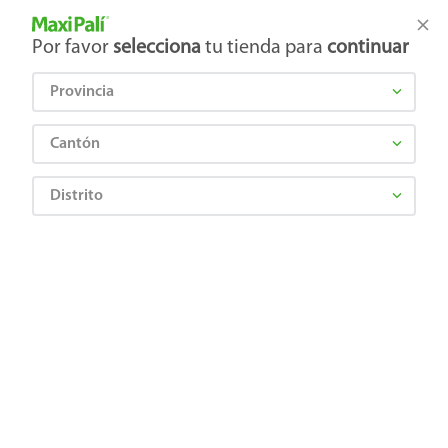
Tienda Maxi Palí
Productos Exclusivos en línea
Por favor
selecciona
tu tienda para
continuar
Provincia
¿Qué estás buscando?
Cantón
Distrito
BLOSSOM GARDEN