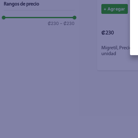
Rangos de precio
+ Agregar
₡230
–
₡230
₡230
Migretil, Precio i
unidad