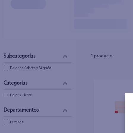
10
.
fri
1
producto
Dolor de Cabeza y Migraña
Dolor y Fiebre
Farmacia