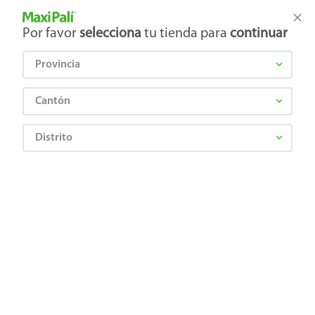
Tienda Maxi Palí
Productos Exclusivos en línea
Por favor
selecciona
tu tienda para
continuar
Provincia
¿Qué estás buscando?
Cantón
Distrito
¡Recibí las mejores ofertas y promociones!
SUSCRIBIRME
Al suscribirme, acepto el
Aviso de Privacidad
y los
Términos y Condiciones
, así como el envío de noticias y
promociones exclusivas de
Maxi Palí Costa Rica
.
También te invitamos a explorar nuestras categorías populares:
Celulares
,
Línea blanca
,
Cervezas
,
Granos básicos
,
Pantallas
,
Leches
,
Electrodomésticos
,
Gaseosas
,
Galletas
,
OTC
,
Tecnología
,
Hogar
.