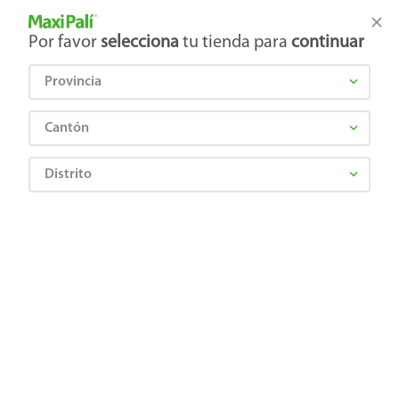
Tienda Maxi Palí
Productos Exclusivos en línea
Por favor
selecciona
tu tienda para
continuar
Provincia
¿Qué estás buscando?
Cantón
Distrito
Abarrotes
Cereales y Barras
Avena y Granola
Avena Quaker en hojuela mosh -180 g
0803275305029
Avena Quaker en hojuela mosh -180 g
Comentarios