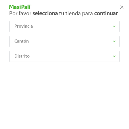
Tienda Maxi Palí
Productos Exclusivos en línea
Por favor
selecciona
tu tienda para
continuar
Provincia
¿Qué estás buscando?
Cantón
Distrito
Abarrotes
Enlatados y Conservas
Atún y Pescado
Atún Sardimar trozos en agua - 140 g
7441002639189
Atún Sardimar trozos en agua - 140 g
Comentarios