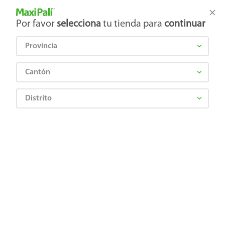
Tienda Maxi Palí
Productos Exclusivos en línea
Por favor
selecciona
tu tienda para
continuar
Provincia
¿Qué estás buscando?
Cantón
Distrito
ASPEN