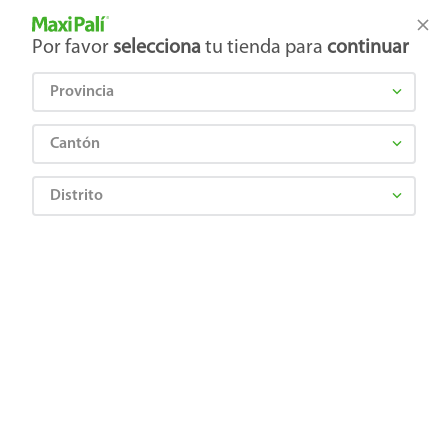
Tienda Maxi Palí
Productos Exclusivos en línea
Por favor
selecciona
tu tienda para
continuar
Provincia
¿Qué estás buscando?
Cantón
Distrito