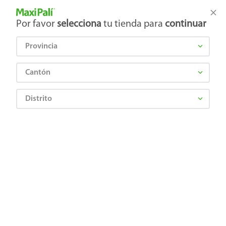
Tienda Maxi Palí
Productos Exclusivos en línea
Por favor
selecciona
tu tienda para
continuar
Provincia
¿Qué estás buscando?
Cantón
Distrito