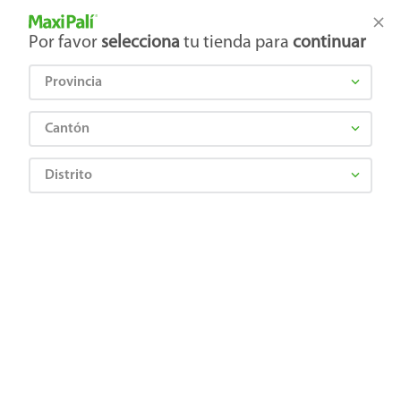
Tienda Maxi Palí
Productos Exclusivos en línea
Por favor
selecciona
tu tienda para
continuar
Provincia
¿Qué estás buscando?
Cantón
Distrito