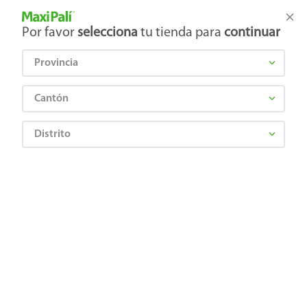
Tienda Maxi Palí
Productos Exclusivos en línea
Por favor
selecciona
tu tienda para
continuar
Provincia
¿Qué estás buscando?
Cantón
Distrito
ALTIAN PHARMA