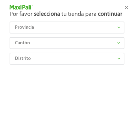
Tienda Maxi Palí
Productos Exclusivos en línea
Por favor
selecciona
tu tienda para
continuar
Provincia
¿Qué estás buscando?
Cantón
Distrito
ACT II