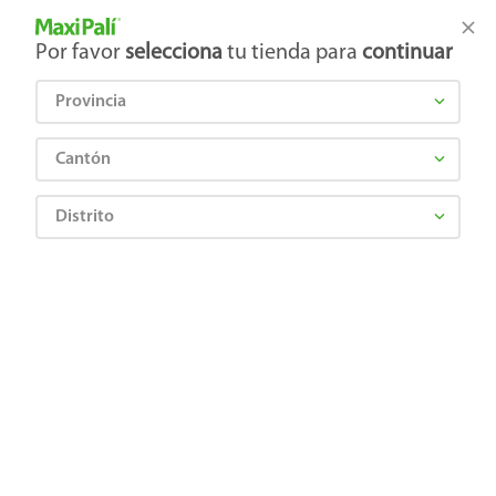
Tienda Maxi Palí
Productos Exclusivos en línea
Por favor
selecciona
tu tienda para
continuar
Provincia
¿Qué estás buscando?
Cantón
Distrito
Farmacia
Cardiovascular y metabolico
Hipertensión y diuréticos
Cozaar 100 Mg X 15 Tabs Rec
7707213871368
Cozaar 100 Mg X 15 Tabs Rec
Comentarios