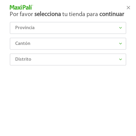
Tienda Maxi Palí
Productos Exclusivos en línea
Por favor
selecciona
tu tienda para
continuar
Provincia
¿Qué estás buscando?
Cantón
Distrito
Higiene y Belleza
Cuidado Bucal
Pasta dental
Pasta Dental Colgate Baking Soda Y Peroxido - 170 g
0035000510891
Pasta Dental Colgate Baking Soda Y
Peroxido - 170 g