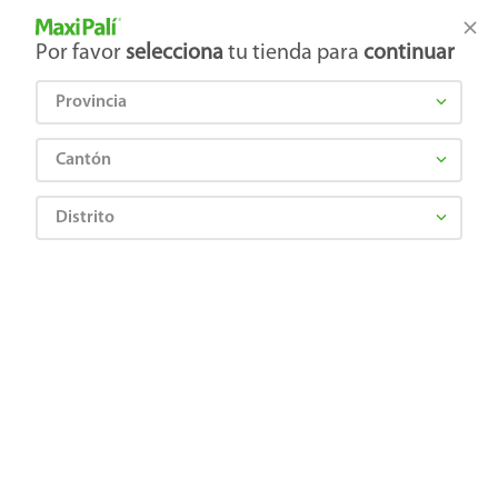
Tienda Maxi Palí
Productos Exclusivos en línea
Por favor
selecciona
tu tienda para
continuar
Provincia
¿Qué estás buscando?
Cantón
Distrito
Artículos para el hogar
Colchones y Blancos
Protectores y Sábanas
Set De Sabanas Haus Individual Niño