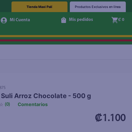
Tienda Maxi Palí
Productos Exclusivos en línea
Mis pedidos
₡ 0
+ Agregar
875
 Suli Arroz Chocolate - 500 g
Comentarios
☆
(
0
)
₡1.100