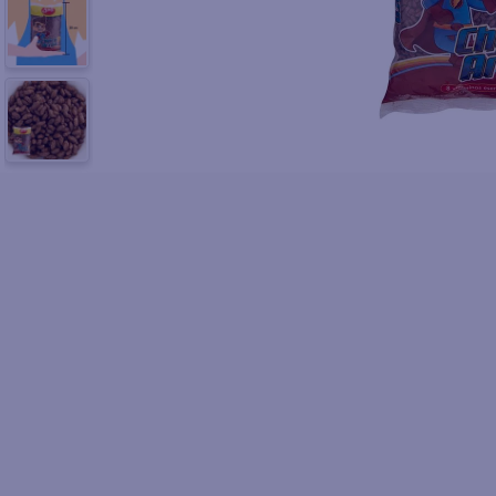
10
.
fri