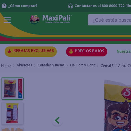
¿Cómo comprar?
Contáctanos al 800-8000-722
(lí
¿Qué estás buscando?
Cereal Suli Arroz Chocolate - 500 g
₡1.100
TÉRMI
1
.
ma
2
.
lec
REBAJAS EXCLUSIVAS
PRECIOS BAJOS
Nuestra
3
.
arr
Abarrotes
Cereales y Barras
De Fibra y Light
Cereal Suli Arroz C
4
.
gal
5
.
caf
6
.
qu
7
.
ace
8
.
az
9
.
at