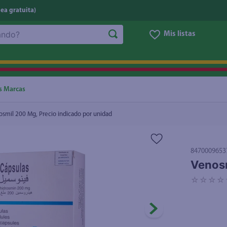
nea gratuita)
Mis listas
NOS MÁS BUSCADOS
ggi
he
s Marcas
oz
smil 200 Mg, Precio indicado por unidad
letas
e
8470009653
eso
Venosm
un
☆
☆
☆
☆
ite
ucar