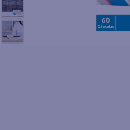
10
.
fri