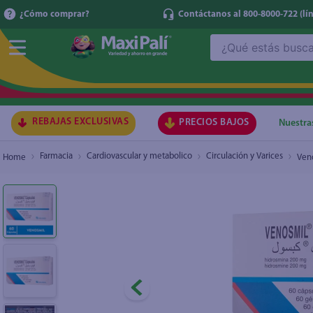
¿Cómo comprar?
Contáctanos al 800-8000-722
(lí
¿Qué estás buscando?
Venosmil 200 Mg, Precio indicado por unidad
₡400
TÉRMI
1
.
ma
2
.
lec
REBAJAS EXCLUSIVAS
PRECIOS BAJOS
Nuestra
3
.
arr
Farmacia
Cardiovascular y metabolico
Circulación y Varices
Veno
4
.
gal
5
.
caf
6
.
qu
7
.
at
8
.
ace
9
.
az