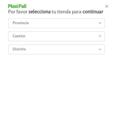
Tienda Maxi Palí
Productos Exclusivos en línea
Por favor
selecciona
tu tienda para
continuar
Provincia
¿Qué estás buscando?
Cantón
Distrito
Abarrotes
Dulces y Chocolates
Chocolates
Chocolate Hershey's burbuja kisses - 134 g
Precio Bajo