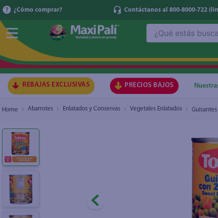
¿Cómo comprar?
Contáctanos al 800-8000-722
(lí
¿Qué estás buscando?
Guisantes Toño petit pois zanahoria - 240 g
₡500
TÉRMI
1
.
ma
2
.
lec
REBAJAS EXCLUSIVAS
PRECIOS BAJOS
Nuestra
3
.
arr
Abarrotes
Enlatados y Conservas
Vegetales Enlatados
Guisantes 
4
.
gal
5
.
caf
6
.
qu
7
.
at
8
.
ace
9
.
az