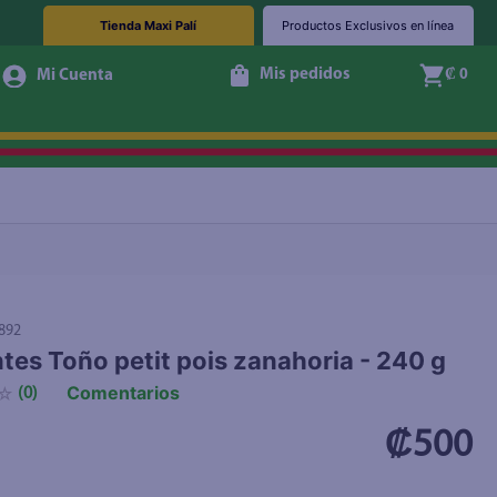
Tienda Maxi Palí
Productos Exclusivos en línea
Mis pedidos
₡ 0
+ Agregar
892
tes Toño petit pois zanahoria - 240 g
Comentarios
☆
(
0
)
₡500