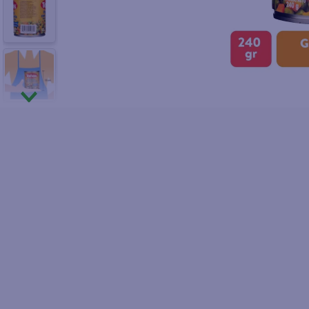
10
.
fri