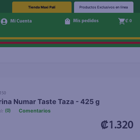
Tienda Maxi Palí
Productos Exclusivos en línea
Mis pedidos
₡ 0
+ Agregar
150
ina Numar Taste Taza - 425 g
Comentarios
☆
(
0
)
₡1.320