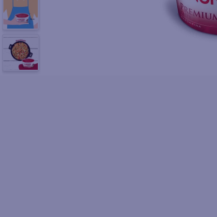
10
.
pol