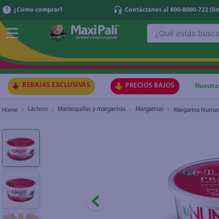
¿Cómo comprar?
Contáctanos al 800-8000-722
(lí
¿Qué estás buscando?
Margarina Numar Taste Taza - 425 g
₡1.320
TÉRMI
1
.
ma
2
.
lec
REBAJAS EXCLUSIVAS
PRECIOS BAJOS
Nuestra
3
.
gal
Lácteos
Mantequillas y margarinas
Margarinas
Margarina Numar 
4
.
caf
5
.
ace
6
.
qu
7
.
az
8
.
at
9
.
fri