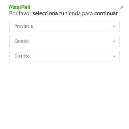
Tienda Maxi Palí
Productos Exclusivos en línea
Por favor
selecciona
tu tienda para
continuar
Provincia
¿Qué estás buscando?
Cantón
Distrito
Abarrotes
Enlatados y Conservas
Atún y Pescado
Atún Calvo trozos en aceite 4 pack - 568 g
7410031394536
Atún Calvo trozos en aceite 4 pack -
568 g