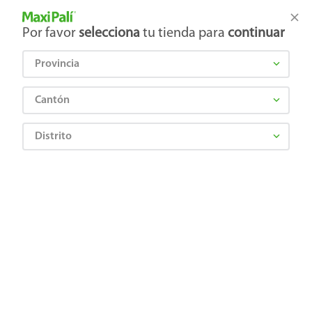
Tienda Maxi Palí
Productos Exclusivos en línea
Por favor
selecciona
tu tienda para
continuar
Provincia
¿Qué estás buscando?
Cantón
Distrito
¡Recibí las mejores ofertas y promociones!
SUSCRIBIRME
Al suscribirme, acepto el
Aviso de Privacidad
y los
Términos y Condiciones
, así como el envío de noticias y
promociones exclusivas de
Maxi Palí Costa Rica
.
También te invitamos a explorar nuestras categorías populares:
Celulares
,
Línea blanca
,
Cervezas
,
Granos básicos
,
Pantallas
,
Leches
,
Electrodomésticos
,
Gaseosas
,
Galletas
,
OTC
,
Tecnología
,
Hogar
.