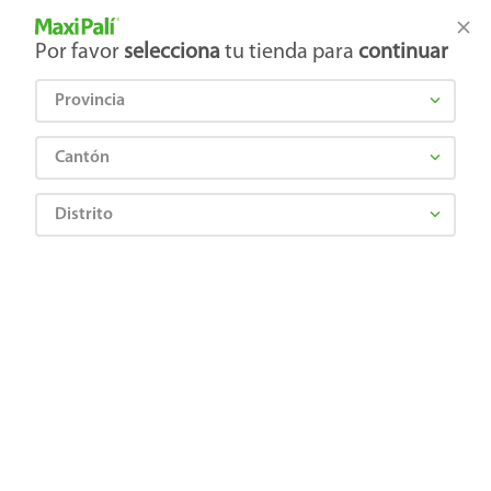
Tienda Maxi Palí
Productos Exclusivos en línea
Por favor
selecciona
tu tienda para
continuar
Provincia
¿Qué estás buscando?
Cantón
Distrito