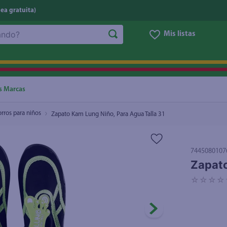
nea gratuita)
Mis listas
NOS MÁS BUSCADOS
ggi
he
s Marcas
oz
rros para niños
Zapato Kam Lung Niño, Para Agua Talla 31
letas
e
7445080107
eso
Zapato
ite
☆
☆
☆
☆
ucar
un