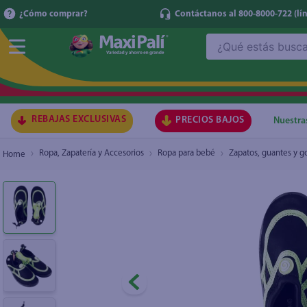
¿Cómo comprar?
Contáctanos al 800-8000-722
(lí
¿Qué estás buscando?
Zapato Kam Lung Niño, Para Agua Talla 31
₡4.900
TÉRMI
1
.
ma
2
.
lec
REBAJAS EXCLUSIVAS
PRECIOS BAJOS
Nuestra
3
.
arr
Ropa, Zapatería y Accesorios
Ropa para bebé
Zapatos, guantes y go
4
.
gal
5
.
caf
6
.
qu
7
.
ace
8
.
az
9
.
at