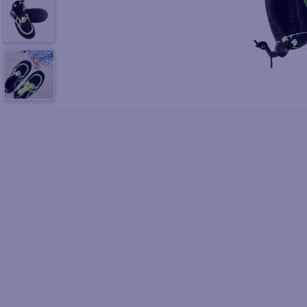
10
.
fri