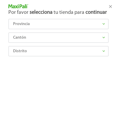
Tienda Maxi Palí
Productos Exclusivos en línea
Por favor
selecciona
tu tienda para
continuar
Provincia
¿Qué estás buscando?
Cantón
Distrito
Ropa, Zapatería y Accesorios
Ropa para bebé
Zapatos, guantes y gorros para niños
Zapato Kam Lung Niña, Para Agua Talla 30
7445080107714
Zapato Kam Lung Niña, Para Agua
Talla 30