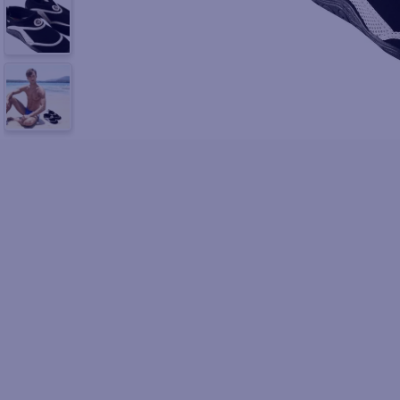
10
.
fri