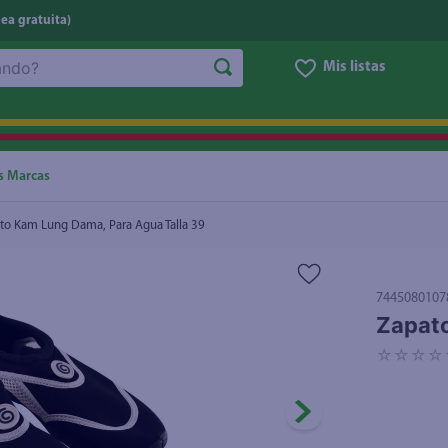
nea gratuita)
Mis listas
NOS MÁS BUSCADOS
ggi
he
s Marcas
oz
to Kam Lung Dama, Para Agua Talla 39
letas
e
7445080107
eso
Zapato
un
☆
☆
☆
☆
ite
ucar