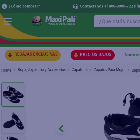
¿Cómo comprar?
Contáctanos al 800-8000-722
(lí
¿Qué estás buscando?
Zapato Kam Lung Dama, Para Agua Talla 39
₡4.900
TÉRMI
1
.
ma
2
.
lec
REBAJAS EXCLUSIVAS
PRECIOS BAJOS
Nuestra
3
.
arr
Ropa, Zapatería y Accesorios
Zapatería
Zapatos Para Mujer
Zapa
4
.
gal
5
.
caf
6
.
qu
7
.
at
8
.
ace
9
.
az