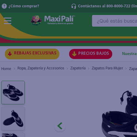
¿Cómo comprar?
Contáctanos al 800-8000-722
(lí
¿Qué estás buscando?
Zapato Kam Lung Dama, Para Agua Talla 36
₡4.900
TÉRMI
1
.
ma
2
.
lec
REBAJAS EXCLUSIVAS
PRECIOS BAJOS
Nuestra
3
.
arr
Ropa, Zapatería y Accesorios
Zapatería
Zapatos Para Mujer
Zapa
4
.
gal
5
.
caf
6
.
qu
7
.
ace
8
.
az
9
.
at