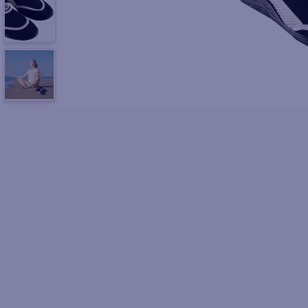
10
.
fri