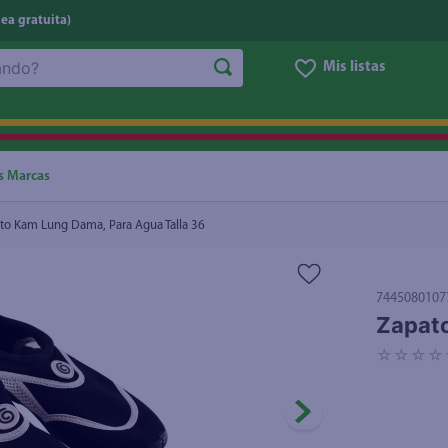
nea gratuita)
Mis listas
NOS MÁS BUSCADOS
ggi
he
s Marcas
oz
to Kam Lung Dama, Para Agua Talla 36
letas
e
7445080107
eso
Zapato
ite
☆
☆
☆
☆
ucar
un