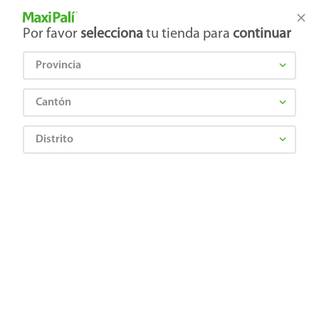
Tienda Maxi Palí
Productos Exclusivos en línea
Por favor
selecciona
tu tienda para
continuar
Provincia
¿Qué estás buscando?
Cantón
Distrito
Ropa, Zapatería y Accesorios
Zapatería
Zapatos Para Hombre
Zapato Kam Lung Caballero, Para Agua Talla 40
7445080107820
Zapato Kam Lung Caballero, Para
Agua Talla 40