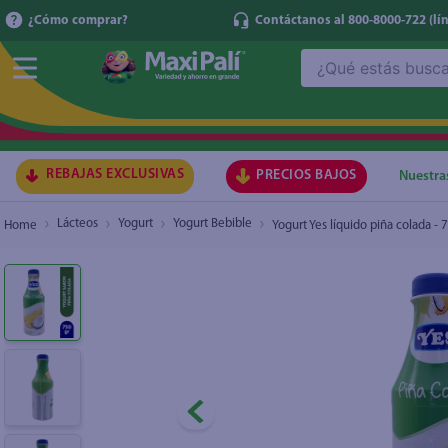
¿Cómo comprar?
Contáctanos al 800-8000-722
(lí
¿Qué estás buscando?
Yogurt Yes líquido piña colada - 750 g
TÉRMI
1
.
ma
2
.
lec
REBAJAS EXCLUSIVAS
PRECIOS BAJOS
Nuestra
3
.
gal
Lácteos
Yogurt
Yogurt Bebible
Yogurt Yes líquido piña colada - 
4
.
caf
5
.
ace
6
.
qu
7
.
az
8
.
at
9
.
fri