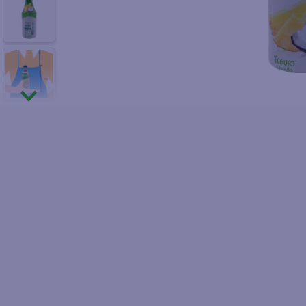
10
.
pol