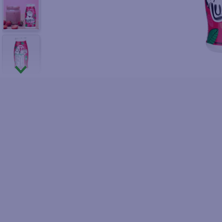
10
.
fri