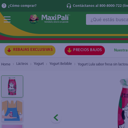
¿Cómo comprar?
Contáctanos al 800-8000-722
(lí
¿Qué estás buscando?
Yogurt Lula sabor fresa sin lactosa - 100 ml
₡300
TÉRMI
1
.
ma
2
.
lec
REBAJAS EXCLUSIVAS
PRECIOS BAJOS
Nuestra
3
.
arr
Lácteos
Yogurt
Yogurt Bebible
Yogurt Lula sabor fresa sin lactos
4
.
gal
5
.
caf
6
.
qu
7
.
ace
8
.
az
9
.
at