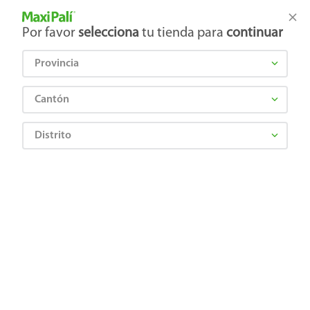
Tienda Maxi Palí
Productos Exclusivos en línea
Por favor
selecciona
tu tienda para
continuar
Provincia
¿Qué estás buscando?
Cantón
Distrito
vog-esm-efecto-gel-suspicaz-14-ml-5367-6-8
OOPS!
No encontramos ningún resultado para
"
vog-esm-efecto-gel-suspicaz-14-ml-
5367-6-8
"
¿Qué debo hacer?
Comprueba los términos ingresados